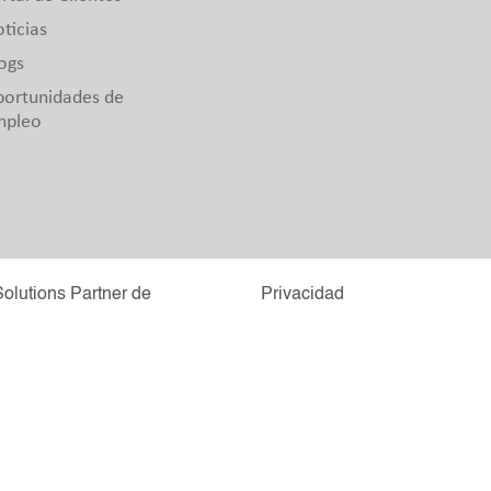
ticias
ogs
ortunidades de
mpleo
Solutions Partner de
Privacidad