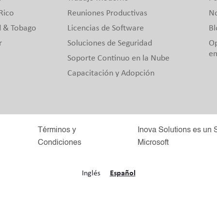
Rico
Reuniones Productivas
No
d & Tobago
Licencias de Software
Bl
r
Soluciones de Seguridad
Op
e
Soporte Continuo en la Nube
Capacitación y Adopción
Términos y
Inova Solutions es un 
Condiciones
Microsoft
Inglés
Español