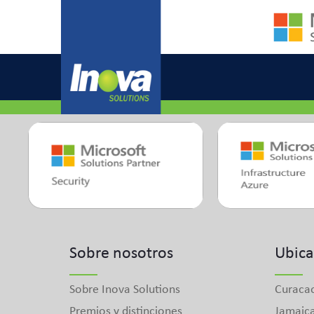
Home
»
Apoyo
Skip
to
content
Sobre nosotros
Ubica
Sobre Inova Solutions
Curaca
Premios y distinciones
Jamaic