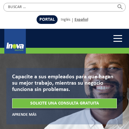
Home
Skip
»
Negocio
Buscar:
to
content
PORTAL
Inglés
Español
Capacite a sus empleados para que hagan
su mejor trabajo, mientras su negocio
funciona sin problemas.
SOLICITE UNA CONSULTA GRATUITA
APRENDE MÁS