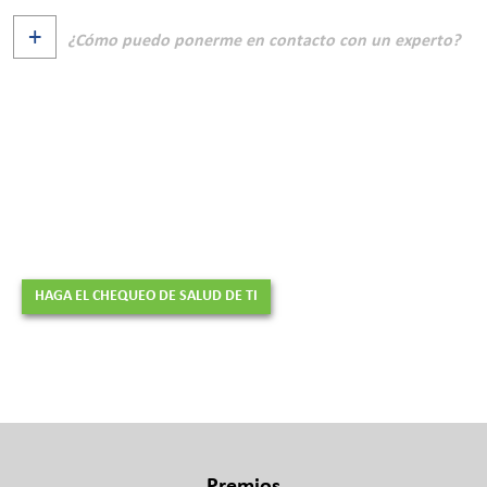
¿Cómo puedo ponerme en contacto con un experto?
¿Está seguro de la salud de su
entorno de TI?
HAGA EL CHEQUEO DE SALUD DE TI
Premios