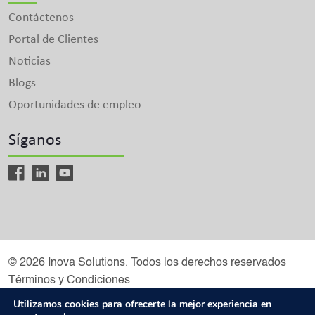
Contáctenos
Portal de Clientes
Noticias
Blogs
Oportunidades de empleo
Síganos
© 2026 Inova Solutions. Todos los derechos reservados
Términos y Condiciones
Inova Solutions es un Solutions Partner de Microsoft
Utilizamos cookies para ofrecerte la mejor experiencia en