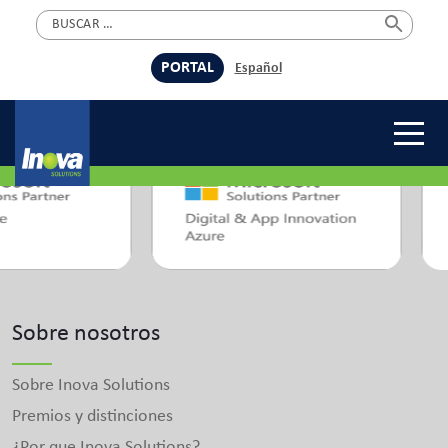
Home
Product Overview
Skip
»
»
soluciones en la nube
Buscar:
to
content
PORTAL
Español
Premios
Sobre nosotros
Sobre Inova Solutions
Premios y distinciones
¿Por que Inova Solutions?