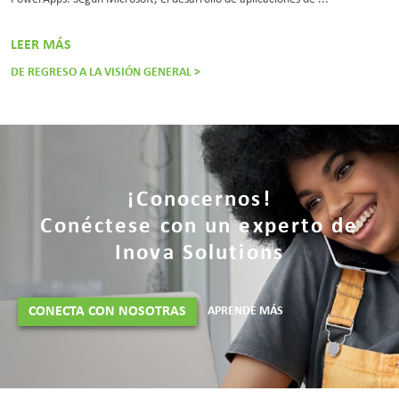
LEER MÁS
DE REGRESO A LA VISIÓN GENERAL >
¡Conocernos!
Conéctese con un experto de
Inova Solutions
CONECTA CON NOSOTRAS
APRENDE MÁS