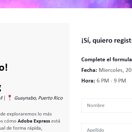
¡Sí, quiero regis
Complete el formular
o!
Fecha:
Miercoles, 20
Hora:
6 PM - 9 PM
g
M
|
Guaynabo, Puerto Rico
nde exploraremos lo más
os cómo
Adobe Express
está
ual de forma rápida,