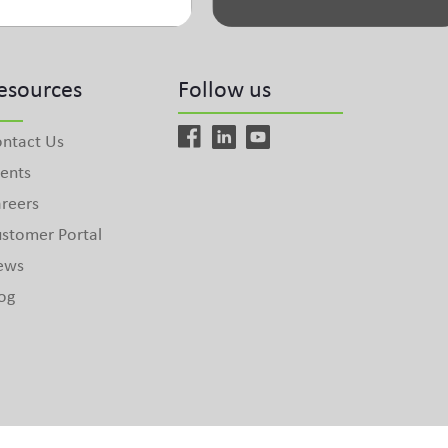
esources
Follow us
ntact Us
ents
reers
stomer Portal
ews
og