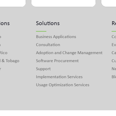
ions
Solutions
R
o
Business Applications
Co
a
Consultation
Ev
Rico
Adoption and Change Management
Ca
d & Tobago
Software Procurement
Cu
r
Support
N
Implementation Services
Bl
Usage Optimization Services